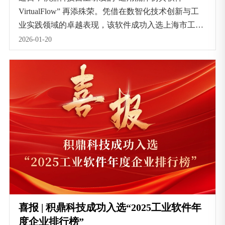
VirtualFlow” 再添殊荣。凭借在数智化技术创新与工
业实践领域的卓越表现，该软件成功入选上海市工业
互联网协会评选的上海市 “AI + 制造” 智能产品推广
2026-01-20
目录，并荣获由中国工业报发起评选的 “中国智造基
石-数智工业优秀产品”荣誉。
喜报 | 积鼎科技成功入选“2025工业软件年
度企业排行榜”